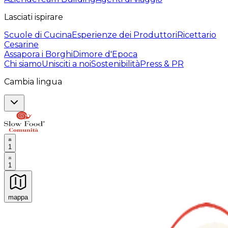
Lasciati ispirare
Scuole di Cucina
Esperienze dei Produttori
Ricettario
Cesarine
Assapora i Borghi
Dimore d'Epoca
Chi siamo
Unisciti a noi
Sostenibilità
Press & PR
Cambia lingua
1
1
mappa
Esperienze culinarie indimenticabili: Esperienze gastro