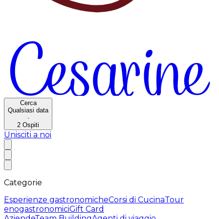
Cerca
Qualsiasi data
·
2
Ospiti
Unisciti a noi
Categorie
Esperienze gastronomiche
Corsi di Cucina
Tour
enogastronomici
Gift Card
Aziende
Team Building
Agenti di viaggio