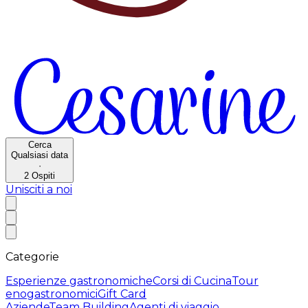
Cerca
Qualsiasi data
·
2
Ospiti
Unisciti a noi
Categorie
Esperienze gastronomiche
Corsi di Cucina
Tour
enogastronomici
Gift Card
Aziende
Team Building
Agenti di viaggio