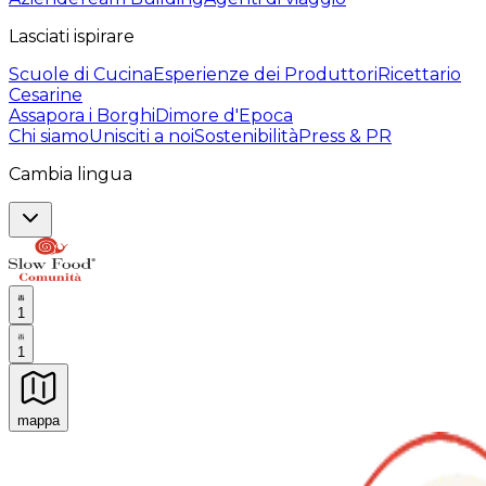
Lasciati ispirare
Scuole di Cucina
Esperienze dei Produttori
Ricettario
Cesarine
Assapora i Borghi
Dimore d'Epoca
Chi siamo
Unisciti a noi
Sostenibilità
Press & PR
Cambia lingua
1
1
mappa
Esperienze culinarie indimenticabili: Esperienze gastro