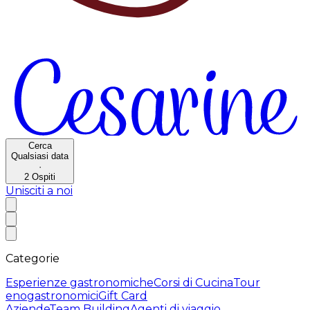
Cerca
Qualsiasi data
·
2
Ospiti
Unisciti a noi
Categorie
Esperienze gastronomiche
Corsi di Cucina
Tour
enogastronomici
Gift Card
Aziende
Team Building
Agenti di viaggio