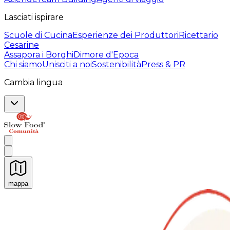
Lasciati ispirare
Scuole di Cucina
Esperienze dei Produttori
Ricettario
Cesarine
Assapora i Borghi
Dimore d'Epoca
Chi siamo
Unisciti a noi
Sostenibilità
Press & PR
Cambia lingua
mappa
Esperienze culinarie indimenticabili: Esperienze gastro