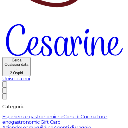
Cerca
Qualsiasi data
·
2
Ospiti
Unisciti a noi
Categorie
Esperienze gastronomiche
Corsi di Cucina
Tour
enogastronomici
Gift Card
Aziende
Team Building
Agenti di viaggio