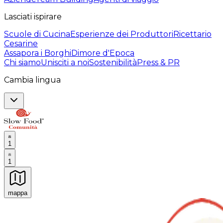
Lasciati ispirare
Scuole di Cucina
Esperienze dei Produttori
Ricettario
Cesarine
Assapora i Borghi
Dimore d'Epoca
Chi siamo
Unisciti a noi
Sostenibilità
Press & PR
Cambia lingua
1
1
mappa
Esperienze culinarie indimenticabili: Esperienze gastro