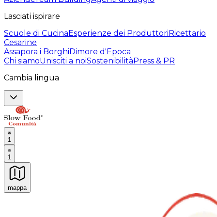
Lasciati ispirare
Scuole di Cucina
Esperienze dei Produttori
Ricettario
Cesarine
Assapora i Borghi
Dimore d'Epoca
Chi siamo
Unisciti a noi
Sostenibilità
Press & PR
Cambia lingua
1
1
mappa
Esperienze culinarie indimenticabili: Esperienze gastro