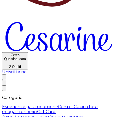
Cerca
Qualsiasi data
·
2
Ospiti
Unisciti a noi
Categorie
Esperienze gastronomiche
Corsi di Cucina
Tour
enogastronomici
Gift Card
Aziende
Team Building
Agenti di viaggio