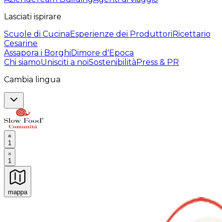
Lasciati ispirare
Scuole di Cucina
Esperienze dei Produttori
Ricettario
Cesarine
Assapora i Borghi
Dimore d'Epoca
Chi siamo
Unisciti a noi
Sostenibilità
Press & PR
Cambia lingua
1
1
mappa
Esperienze culinarie indimenticabili: Esperienze gastro