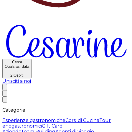
Cerca
Qualsiasi data
·
2
Ospiti
Unisciti a noi
Categorie
Esperienze gastronomiche
Corsi di Cucina
Tour
enogastronomici
Gift Card
Aziende
Team Building
Agenti di viaggio