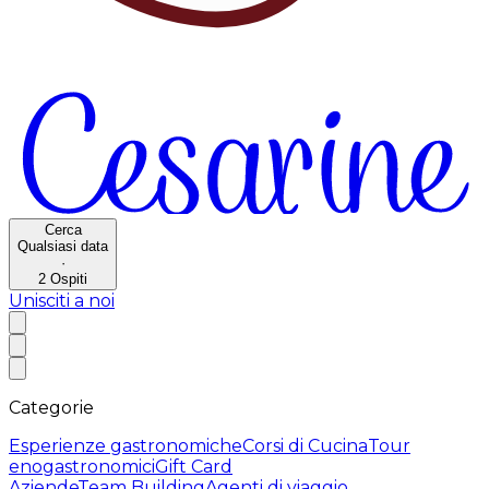
Cerca
Qualsiasi data
·
2
Ospiti
Unisciti a noi
Categorie
Esperienze gastronomiche
Corsi di Cucina
Tour
enogastronomici
Gift Card
Aziende
Team Building
Agenti di viaggio