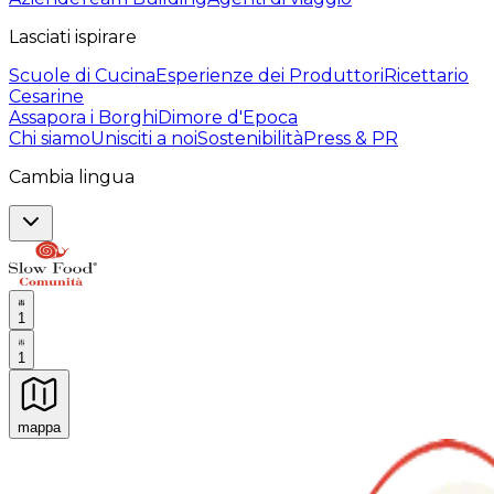
Lasciati ispirare
Scuole di Cucina
Esperienze dei Produttori
Ricettario
Cesarine
Assapora i Borghi
Dimore d'Epoca
Chi siamo
Unisciti a noi
Sostenibilità
Press & PR
Cambia lingua
1
1
mappa
Esperienze culinarie indimenticabili: Esperienze gastro