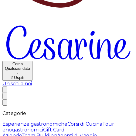
Cerca
Qualsiasi data
·
2
Ospiti
Unisciti a noi
Categorie
Esperienze gastronomiche
Corsi di Cucina
Tour
enogastronomici
Gift Card
Aziende
Team Building
Agenti di viaggio