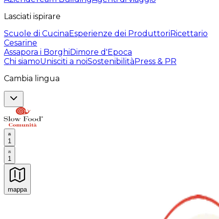
Lasciati ispirare
Scuole di Cucina
Esperienze dei Produttori
Ricettario
Cesarine
Assapora i Borghi
Dimore d'Epoca
Chi siamo
Unisciti a noi
Sostenibilità
Press & PR
Cambia lingua
1
1
mappa
Esperienze culinarie indimenticabili: Esperienze gastro