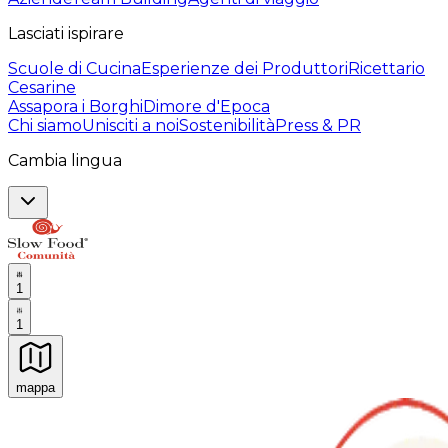
Lasciati ispirare
Scuole di Cucina
Esperienze dei Produttori
Ricettario
Cesarine
Assapora i Borghi
Dimore d'Epoca
Chi siamo
Unisciti a noi
Sostenibilità
Press & PR
Cambia lingua
1
1
mappa
Esperienze culinarie indimenticabili: Esperienze gastro