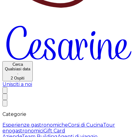
Cerca
Qualsiasi data
·
2
Ospiti
Unisciti a noi
Categorie
Esperienze gastronomiche
Corsi di Cucina
Tour
enogastronomici
Gift Card
Aziende
Team Building
Agenti di viaggio