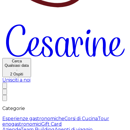
Cerca
Qualsiasi data
·
2
Ospiti
Unisciti a noi
Categorie
Esperienze gastronomiche
Corsi di Cucina
Tour
enogastronomici
Gift Card
Aziende
Team Building
Agenti di viaggio