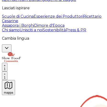
Lasciati ispirare
Scuole di Cucina
Esperienze dei Produttori
Ricettario
Cesarine
Assapora i Borghi
Dimore d'Epoca
Chi siamo
Unisciti a noi
Sostenibilità
Press & PR
Cambia lingua
1
1
mappa
Esperienze culinarie indimenticabili: Esperienze gastro