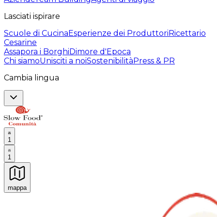
Lasciati ispirare
Scuole di Cucina
Esperienze dei Produttori
Ricettario
Cesarine
Assapora i Borghi
Dimore d'Epoca
Chi siamo
Unisciti a noi
Sostenibilità
Press & PR
Cambia lingua
1
1
mappa
Esperienze culinarie indimenticabili: Esperienze gastro