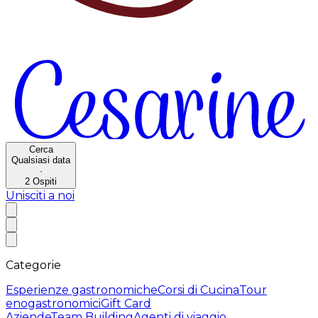
Cerca
Qualsiasi data
·
2
Ospiti
Unisciti a noi
Categorie
Esperienze gastronomiche
Corsi di Cucina
Tour
enogastronomici
Gift Card
Aziende
Team Building
Agenti di viaggio