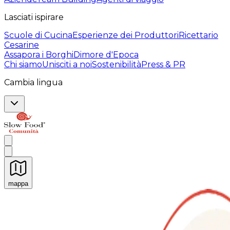
Lasciati ispirare
Scuole di Cucina
Esperienze dei Produttori
Ricettario
Cesarine
Assapora i Borghi
Dimore d'Epoca
Chi siamo
Unisciti a noi
Sostenibilità
Press & PR
Cambia lingua
mappa
Esperienze culinarie indimenticabili: Esperienze gastro