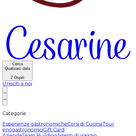
Cerca
Qualsiasi data
·
2
Ospiti
Unisciti a noi
Categorie
Esperienze gastronomiche
Corsi di Cucina
Tour
enogastronomici
Gift Card
Aziende
Team Building
Agenti di viaggio