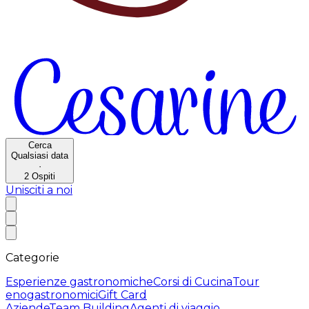
Cerca
Qualsiasi data
·
2
Ospiti
Unisciti a noi
Categorie
Esperienze gastronomiche
Corsi di Cucina
Tour
enogastronomici
Gift Card
Aziende
Team Building
Agenti di viaggio