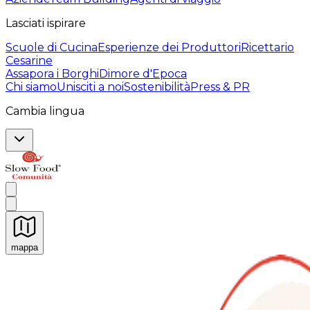
Lasciati ispirare
Scuole di Cucina
Esperienze dei Produttori
Ricettario
Cesarine
Assapora i Borghi
Dimore d'Epoca
Chi siamo
Unisciti a noi
Sostenibilità
Press & PR
Cambia lingua
mappa
Esperienze culinarie indimenticabili: Esperienze gastro