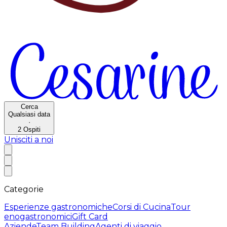
Cerca
Qualsiasi data
·
2
Ospiti
Unisciti a noi
Categorie
Esperienze gastronomiche
Corsi di Cucina
Tour
enogastronomici
Gift Card
Aziende
Team Building
Agenti di viaggio