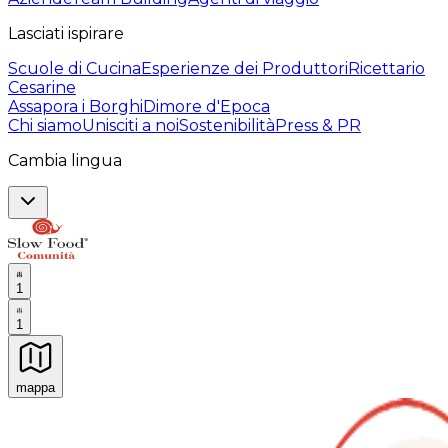
Lasciati ispirare
Scuole di Cucina
Esperienze dei Produttori
Ricettario
Cesarine
Assapora i Borghi
Dimore d'Epoca
Chi siamo
Unisciti a noi
Sostenibilità
Press & PR
Cambia lingua
1
1
mappa
Esperienze culinarie indimenticabili: Esperienze gastro