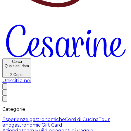
Cerca
Qualsiasi data
·
2
Ospiti
Unisciti a noi
Categorie
Esperienze gastronomiche
Corsi di Cucina
Tour
enogastronomici
Gift Card
Aziende
Team Building
Agenti di viaggio