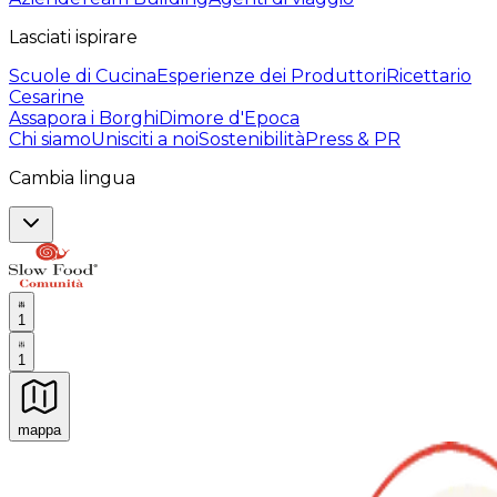
Lasciati ispirare
Scuole di Cucina
Esperienze dei Produttori
Ricettario
Cesarine
Assapora i Borghi
Dimore d'Epoca
Chi siamo
Unisciti a noi
Sostenibilità
Press & PR
Cambia lingua
1
1
mappa
Esperienze culinarie indimenticabili: Esperienze gastro