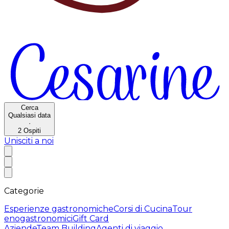
Cerca
Qualsiasi data
·
2
Ospiti
Unisciti a noi
Categorie
Esperienze gastronomiche
Corsi di Cucina
Tour
enogastronomici
Gift Card
Aziende
Team Building
Agenti di viaggio