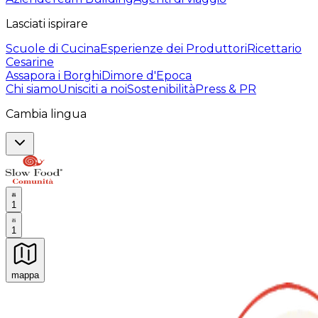
Lasciati ispirare
Scuole di Cucina
Esperienze dei Produttori
Ricettario
Cesarine
Assapora i Borghi
Dimore d'Epoca
Chi siamo
Unisciti a noi
Sostenibilità
Press & PR
Cambia lingua
1
1
mappa
Esperienze culinarie indimenticabili: Esperienze gastro