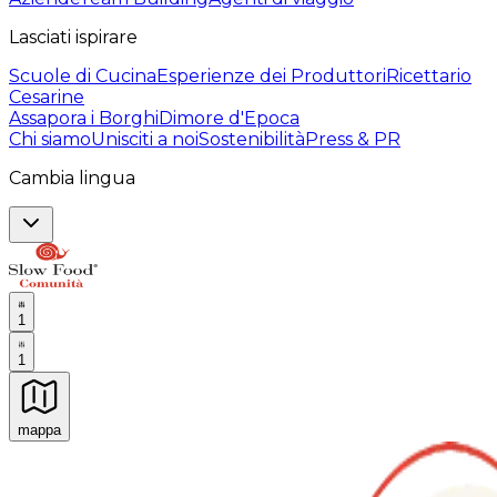
Lasciati ispirare
Scuole di Cucina
Esperienze dei Produttori
Ricettario
Cesarine
Assapora i Borghi
Dimore d'Epoca
Chi siamo
Unisciti a noi
Sostenibilità
Press & PR
Cambia lingua
1
1
mappa
Esperienze culinarie indimenticabili: Esperienze gastro