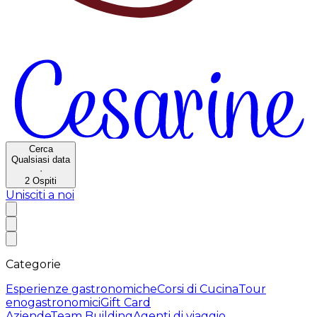
Cerca
Qualsiasi data
·
2
Ospiti
Unisciti a noi
Categorie
Esperienze gastronomiche
Corsi di Cucina
Tour
enogastronomici
Gift Card
Aziende
Team Building
Agenti di viaggio