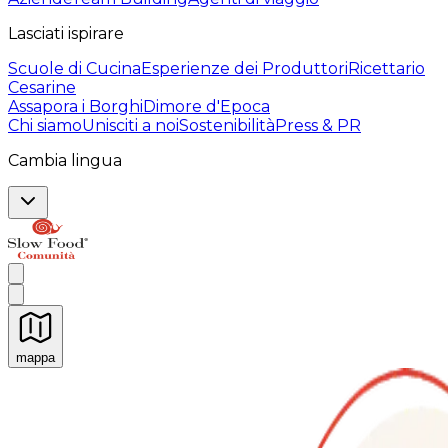
Lasciati ispirare
Scuole di Cucina
Esperienze dei Produttori
Ricettario
Cesarine
Assapora i Borghi
Dimore d'Epoca
Chi siamo
Unisciti a noi
Sostenibilità
Press & PR
Cambia lingua
mappa
Esperienze culinarie indimenticabili: Esperienze gastro