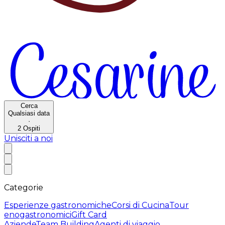
Cerca
Qualsiasi data
·
2
Ospiti
Unisciti a noi
Categorie
Esperienze gastronomiche
Corsi di Cucina
Tour
enogastronomici
Gift Card
Aziende
Team Building
Agenti di viaggio