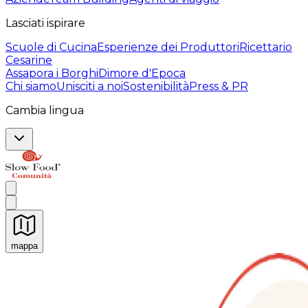
Lasciati ispirare
Scuole di Cucina
Esperienze dei Produttori
Ricettario
Cesarine
Assapora i Borghi
Dimore d'Epoca
Chi siamo
Unisciti a noi
Sostenibilità
Press & PR
Cambia lingua
mappa
Esperienze culinarie indimenticabili: Esperienze gastro