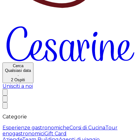
Cerca
Qualsiasi data
·
2
Ospiti
Unisciti a noi
Categorie
Esperienze gastronomiche
Corsi di Cucina
Tour
enogastronomici
Gift Card
Aziende
Team Building
Agenti di viaggio