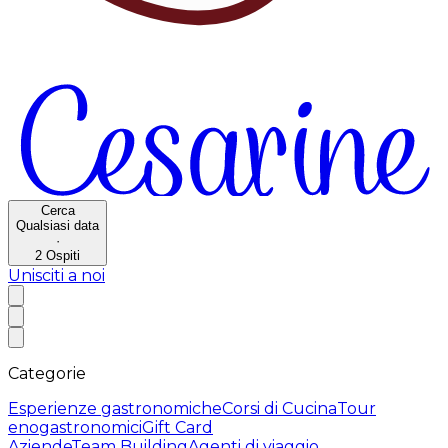
Cerca
Qualsiasi data
·
2
Ospiti
Unisciti a noi
Categorie
Esperienze gastronomiche
Corsi di Cucina
Tour
enogastronomici
Gift Card
Aziende
Team Building
Agenti di viaggio