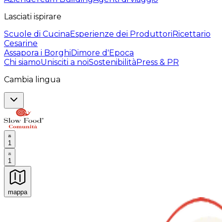
Lasciati ispirare
Scuole di Cucina
Esperienze dei Produttori
Ricettario
Cesarine
Assapora i Borghi
Dimore d'Epoca
Chi siamo
Unisciti a noi
Sostenibilità
Press & PR
Cambia lingua
1
1
mappa
Esperienze culinarie indimenticabili: Esperienze gastro