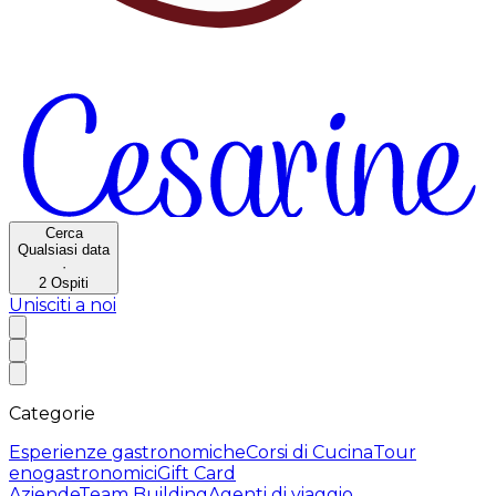
Cerca
Qualsiasi data
·
2
Ospiti
Unisciti a noi
Categorie
Esperienze gastronomiche
Corsi di Cucina
Tour
enogastronomici
Gift Card
Aziende
Team Building
Agenti di viaggio