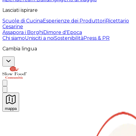
Lasciati ispirare
Scuole di Cucina
Esperienze dei Produttori
Ricettario
Cesarine
Assapora i Borghi
Dimore d'Epoca
Chi siamo
Unisciti a noi
Sostenibilità
Press & PR
Cambia lingua
mappa
Esperienze culinarie indimenticabili: Esperienze gastro