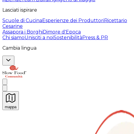
Lasciati ispirare
Scuole di Cucina
Esperienze dei Produttori
Ricettario
Cesarine
Assapora i Borghi
Dimore d'Epoca
Chi siamo
Unisciti a noi
Sostenibilità
Press & PR
Cambia lingua
mappa
Esperienze culinarie indimenticabili: Esperienze gastro