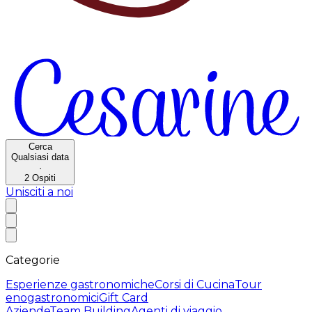
Cerca
Qualsiasi data
·
2
Ospiti
Unisciti a noi
Categorie
Esperienze gastronomiche
Corsi di Cucina
Tour
enogastronomici
Gift Card
Aziende
Team Building
Agenti di viaggio