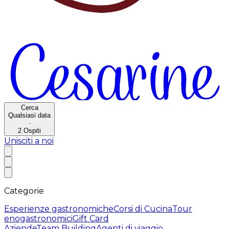
Cerca
Qualsiasi data
·
2
Ospiti
Unisciti a noi
Categorie
Esperienze gastronomiche
Corsi di Cucina
Tour
enogastronomici
Gift Card
Aziende
Team Building
Agenti di viaggio