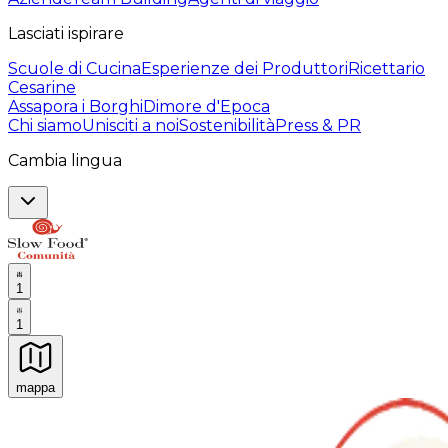
Lasciati ispirare
Scuole di Cucina
Esperienze dei Produttori
Ricettario
Cesarine
Assapora i Borghi
Dimore d'Epoca
Chi siamo
Unisciti a noi
Sostenibilità
Press & PR
Cambia lingua
1
1
mappa
Esperienze culinarie indimenticabili: Esperienze gastro