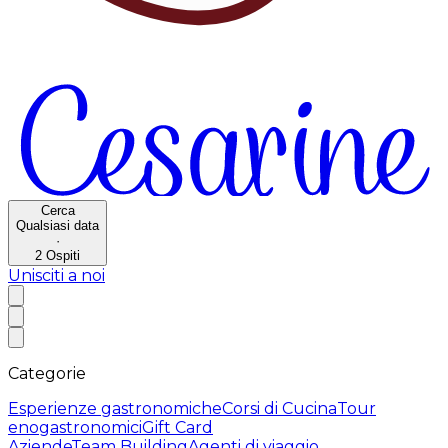
Cerca
Qualsiasi data
·
2
Ospiti
Unisciti a noi
Categorie
Esperienze gastronomiche
Corsi di Cucina
Tour
enogastronomici
Gift Card
Aziende
Team Building
Agenti di viaggio