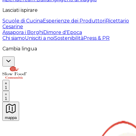
Lasciati ispirare
Scuole di Cucina
Esperienze dei Produttori
Ricettario
Cesarine
Assapora i Borghi
Dimore d'Epoca
Chi siamo
Unisciti a noi
Sostenibilità
Press & PR
Cambia lingua
1
1
mappa
Esperienze culinarie indimenticabili: Esperienze gastro