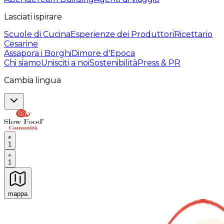
Lasciati ispirare
Scuole di Cucina
Esperienze dei Produttori
Ricettario
Cesarine
Assapora i Borghi
Dimore d'Epoca
Chi siamo
Unisciti a noi
Sostenibilità
Press & PR
Cambia lingua
1
1
mappa
Esperienze culinarie indimenticabili: Esperienze gastro