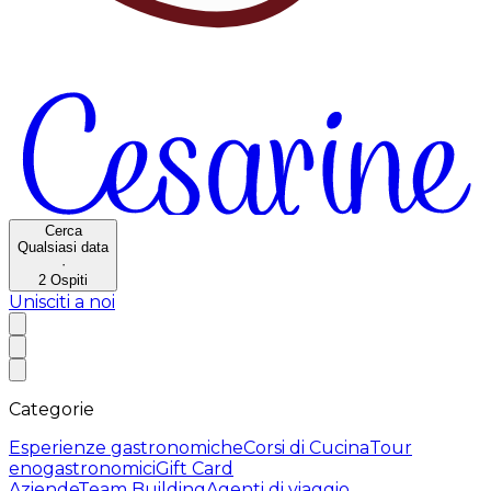
Cerca
Qualsiasi data
·
2
Ospiti
Unisciti a noi
Categorie
Esperienze gastronomiche
Corsi di Cucina
Tour
enogastronomici
Gift Card
Aziende
Team Building
Agenti di viaggio