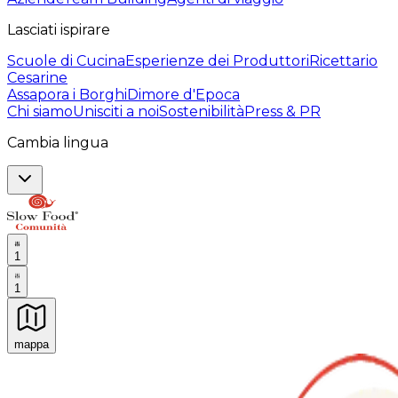
Lasciati ispirare
Scuole di Cucina
Esperienze dei Produttori
Ricettario
Cesarine
Assapora i Borghi
Dimore d'Epoca
Chi siamo
Unisciti a noi
Sostenibilità
Press & PR
Cambia lingua
1
1
mappa
Esperienze culinarie indimenticabili: Esperienze gastro