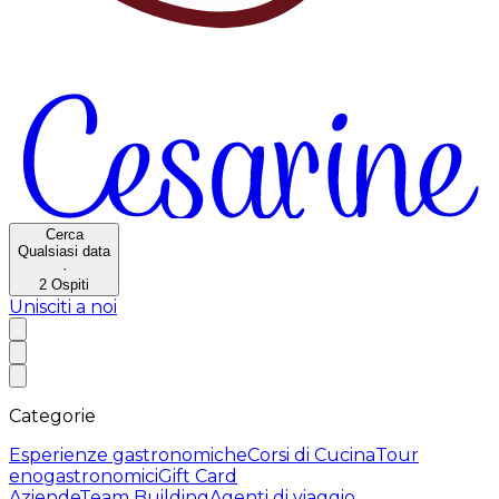
Cerca
Qualsiasi data
·
2
Ospiti
Unisciti a noi
Categorie
Esperienze gastronomiche
Corsi di Cucina
Tour
enogastronomici
Gift Card
Aziende
Team Building
Agenti di viaggio