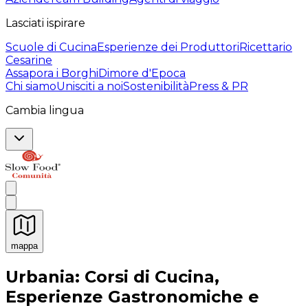
Lasciati ispirare
Scuole di Cucina
Esperienze dei Produttori
Ricettario
Cesarine
Assapora i Borghi
Dimore d'Epoca
Chi siamo
Unisciti a noi
Sostenibilità
Press & PR
Cambia lingua
mappa
Esperienze culinarie indimenticabili: Esperienze gastro
Urbania: Corsi di Cucina,
Esperienze Gastronomiche e