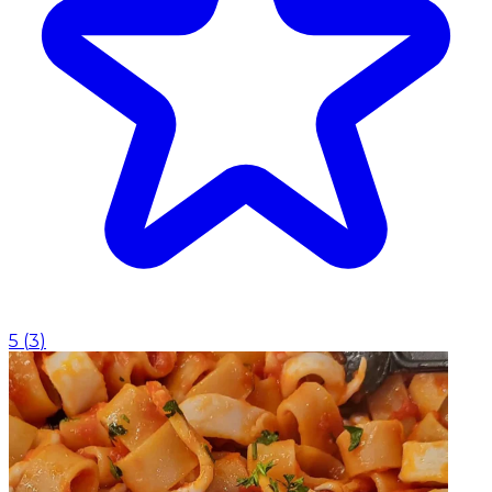
5
(
3
)