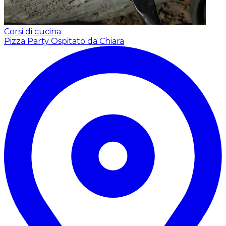
Corsi di cucina
Pizza Party
Ospitato da Chiara