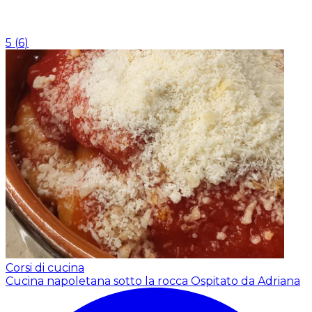
5
(
6
)
Corsi di cucina
Cucina napoletana sotto la rocca
Ospitato da Adriana