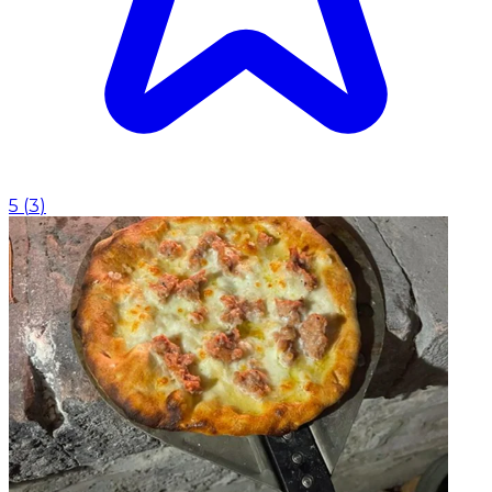
5
(
3
)