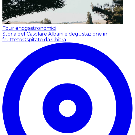
Tour enogastronomici
Storia del Casolare Albani e degustazione in
frutteto
Ospitato da Chiara