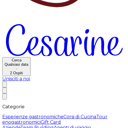
Cerca
Qualsiasi data
·
2
Ospiti
Unisciti a noi
Categorie
Esperienze gastronomiche
Corsi di Cucina
Tour
enogastronomici
Gift Card
Aziende
Team Building
Agenti di viaggio