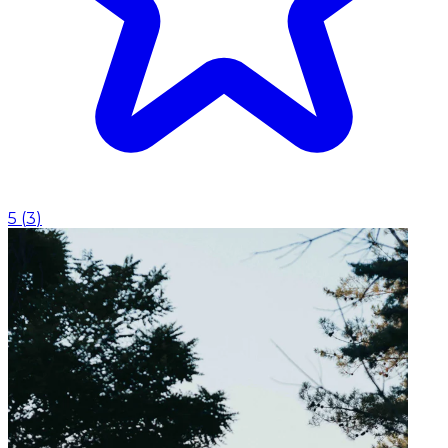
5
(
3
)