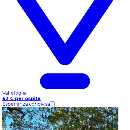
Vallefoglia
62 € per ospite
Esperienza condivisa