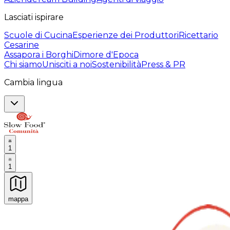
Lasciati ispirare
Scuole di Cucina
Esperienze dei Produttori
Ricettario
Cesarine
Assapora i Borghi
Dimore d'Epoca
Chi siamo
Unisciti a noi
Sostenibilità
Press & PR
Cambia lingua
1
1
mappa
Esperienze culinarie indimenticabili: Esperienze gastro