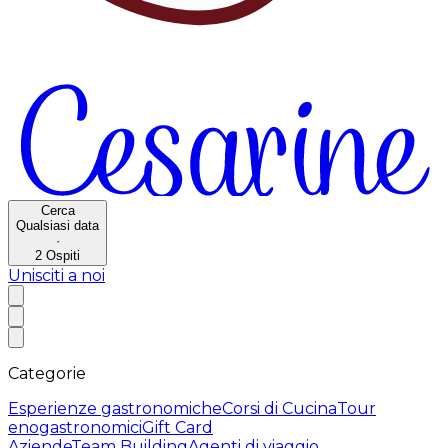
Cerca
Qualsiasi data
·
2
Ospiti
Unisciti a noi
Categorie
Esperienze gastronomiche
Corsi di Cucina
Tour
enogastronomici
Gift Card
Aziende
Team Building
Agenti di viaggio