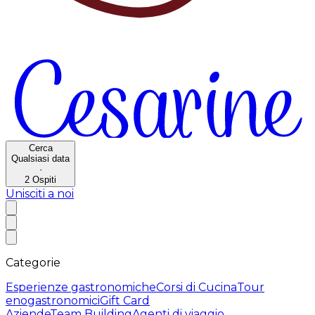
Cerca
Qualsiasi data
·
2
Ospiti
Unisciti a noi
Categorie
Esperienze gastronomiche
Corsi di Cucina
Tour
enogastronomici
Gift Card
Aziende
Team Building
Agenti di viaggio