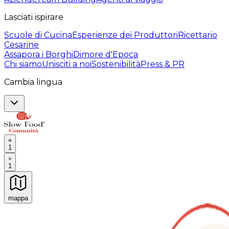
Lasciati ispirare
Scuole di Cucina
Esperienze dei Produttori
Ricettario
Cesarine
Assapora i Borghi
Dimore d'Epoca
Chi siamo
Unisciti a noi
Sostenibilità
Press & PR
Cambia lingua
1
1
mappa
Esperienze culinarie indimenticabili: Esperienze gastro