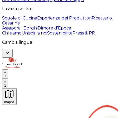
Lasciati ispirare
Scuole di Cucina
Esperienze dei Produttori
Ricettario
Cesarine
Assapora i Borghi
Dimore d'Epoca
Chi siamo
Unisciti a noi
Sostenibilità
Press & PR
Cambia lingua
1
1
mappa
Esperienze culinarie indimenticabili: Esperienze gastro