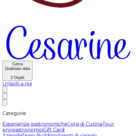
Cerca
Qualsiasi data
·
2
Ospiti
Unisciti a noi
Categorie
Esperienze gastronomiche
Corsi di Cucina
Tour
enogastronomici
Gift Card
Aziende
Team Building
Agenti di viaggio