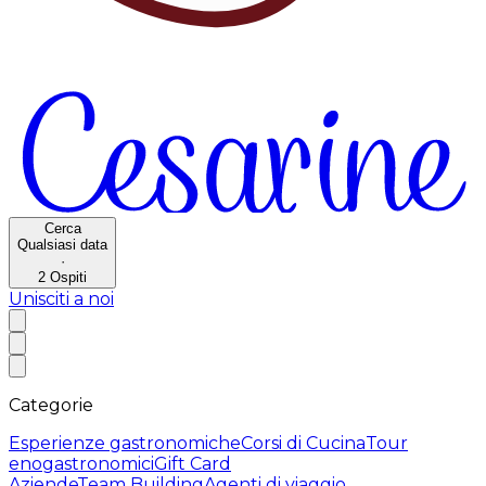
Cerca
Qualsiasi data
·
2
Ospiti
Unisciti a noi
Categorie
Esperienze gastronomiche
Corsi di Cucina
Tour
enogastronomici
Gift Card
Aziende
Team Building
Agenti di viaggio