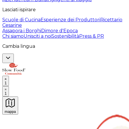
Lasciati ispirare
Scuole di Cucina
Esperienze dei Produttori
Ricettario
Cesarine
Assapora i Borghi
Dimore d'Epoca
Chi siamo
Unisciti a noi
Sostenibilità
Press & PR
Cambia lingua
1
1
mappa
Esperienze culinarie indimenticabili: Esperienze gastro