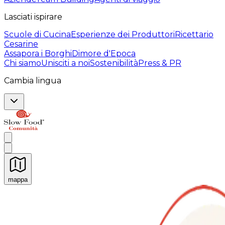
Lasciati ispirare
Scuole di Cucina
Esperienze dei Produttori
Ricettario
Cesarine
Assapora i Borghi
Dimore d'Epoca
Chi siamo
Unisciti a noi
Sostenibilità
Press & PR
Cambia lingua
mappa
Esperienze culinarie indimenticabili: Esperienze gastro