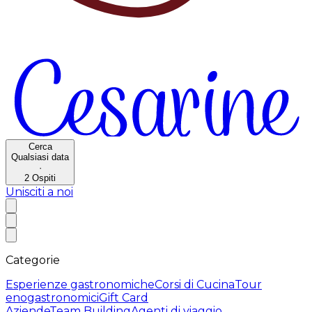
Cerca
Qualsiasi data
·
2
Ospiti
Unisciti a noi
Categorie
Esperienze gastronomiche
Corsi di Cucina
Tour
enogastronomici
Gift Card
Aziende
Team Building
Agenti di viaggio