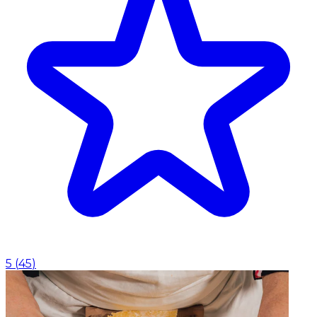
5
(
45
)