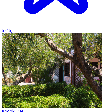
5
(
45
)
Kochkurse