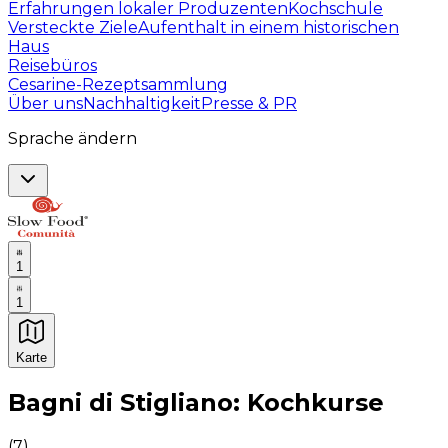
Erfahrungen lokaler Produzenten
Kochschule
Versteckte Ziele
Aufenthalt in einem historischen
Haus
Reisebüros
Cesarine-Rezeptsammlung
Über uns
Nachhaltigkeit
Presse & PR
Sprache ändern
1
1
Karte
Unvergessliche kulinarische Erlebnisse: Gastronomis
Bagni di Stigliano: Kochkurse
(
7
)