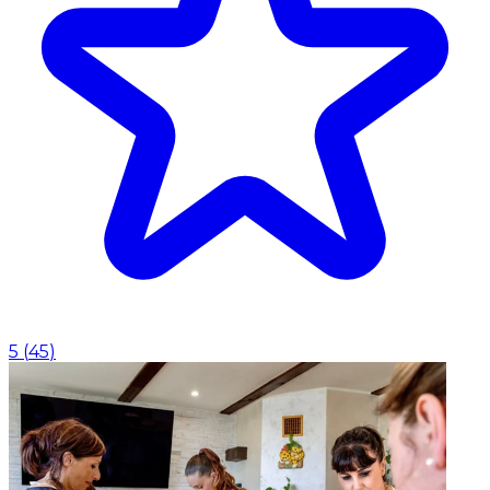
5
(
45
)