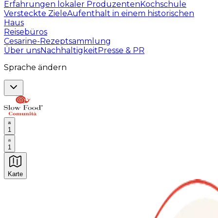
Erfahrungen lokaler Produzenten
Kochschule
Versteckte Ziele
Aufenthalt in einem historischen
Haus
Reisebüros
Cesarine-Rezeptsammlung
Über uns
Nachhaltigkeit
Presse & PR
Sprache ändern
1
1
Karte
Unvergessliche kulinarische Erlebnisse: Gastronomis