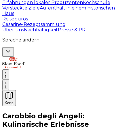
Erfahrungen lokaler Produzenten
Kochschule
Versteckte Ziele
Aufenthalt in einem historischen
Haus
Reisebüros
Cesarine-Rezeptsammlung
Über uns
Nachhaltigkeit
Presse & PR
Sprache ändern
1
1
Karte
Unvergessliche kulinarische Erlebnisse: Gastronomis
Carobbio degli Angeli:
Kulinarische Erlebnisse