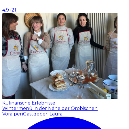
4.9
(
21
)
Kulinarische Erlebnisse
Wintermenü in der Nähe der Orobischen
Voralpen
Gastgeber: Laura