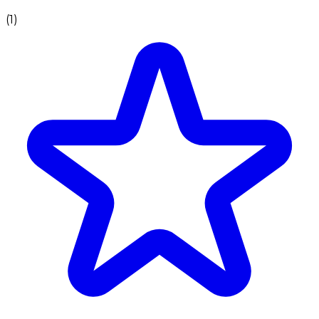
(
1
)