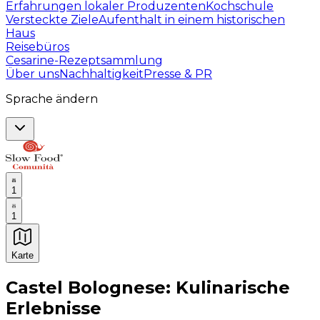
Erfahrungen lokaler Produzenten
Kochschule
Versteckte Ziele
Aufenthalt in einem historischen
Haus
Reisebüros
Cesarine-Rezeptsammlung
Über uns
Nachhaltigkeit
Presse & PR
Sprache ändern
1
1
Karte
Unvergessliche kulinarische Erlebnisse: Gastronomis
Castel Bolognese: Kulinarische
Erlebnisse