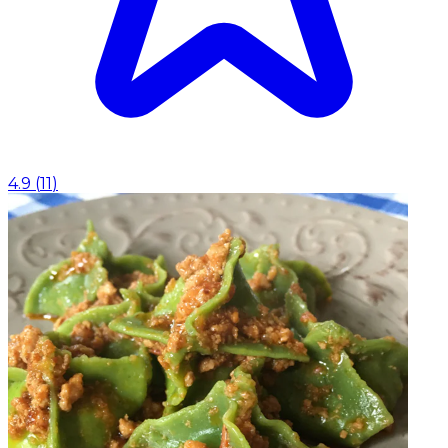
4.9
(
11
)