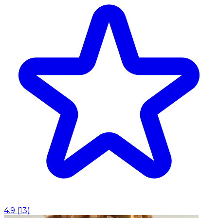
4.9
(
13
)