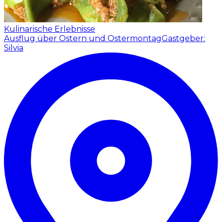
Kulinarische Erlebnisse
Ausflug über Ostern und Ostermontag
Gastgeber:
Silvia