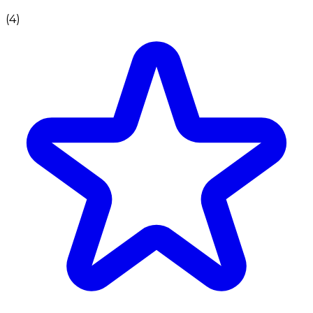
(
4
)