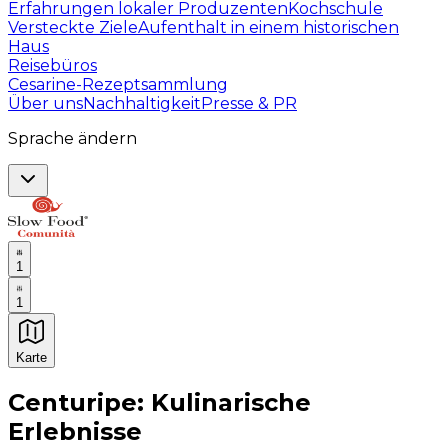
Erfahrungen lokaler Produzenten
Kochschule
Versteckte Ziele
Aufenthalt in einem historischen
Haus
Reisebüros
Cesarine-Rezeptsammlung
Über uns
Nachhaltigkeit
Presse & PR
Sprache ändern
1
1
Karte
Unvergessliche kulinarische Erlebnisse: Gastronomis
Centuripe: Kulinarische
Erlebnisse