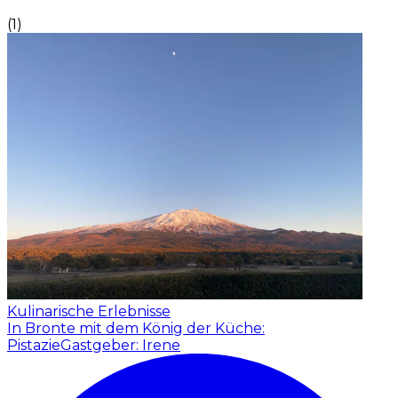
(
1
)
Kulinarische Erlebnisse
In Bronte mit dem König der Küche:
Pistazie
Gastgeber: Irene