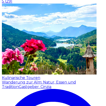
5
(
29
)
Kulinarische Touren
Wanderung zur Alm: Natur, Essen und
Tradition
Gastgeber: Cinzia