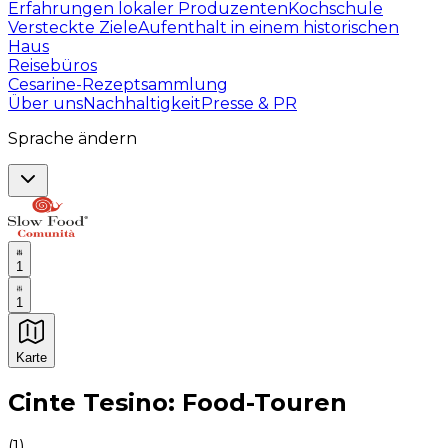
Erfahrungen lokaler Produzenten
Kochschule
Versteckte Ziele
Aufenthalt in einem historischen
Haus
Reisebüros
Cesarine-Rezeptsammlung
Über uns
Nachhaltigkeit
Presse & PR
Sprache ändern
1
1
Karte
Unvergessliche kulinarische Erlebnisse: Gastronomis
Cinte Tesino: Food-Touren
(
1
)