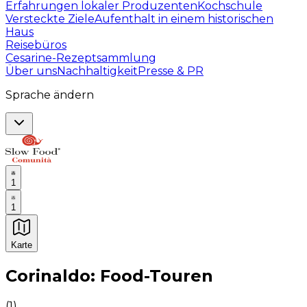
Erfahrungen lokaler Produzenten
Kochschule
Versteckte Ziele
Aufenthalt in einem historischen
Haus
Reisebüros
Cesarine-Rezeptsammlung
Über uns
Nachhaltigkeit
Presse & PR
Sprache ändern
1
1
Karte
Unvergessliche kulinarische Erlebnisse: Gastronomis
Corinaldo: Food-Touren
(
1
)