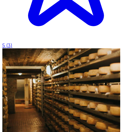
5
(
3
)