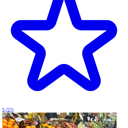
5
(
21
)