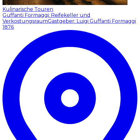
Kulinarische Touren
Guffanti Formaggi: Reifekeller und
Verkostungsraum
Gastgeber: Luigi Guffanti Formaggi
1876