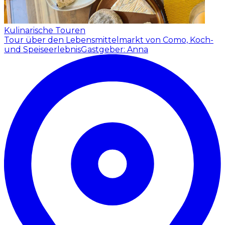
Kulinarische Touren
Tour über den Lebensmittelmarkt von Como, Koch-
und Speiseerlebnis
Gastgeber: Anna