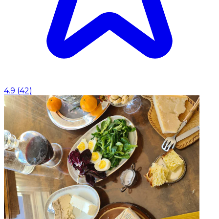
4.9
(
42
)