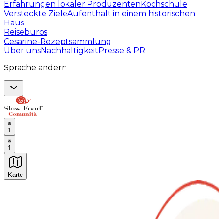
Erfahrungen lokaler Produzenten
Kochschule
Versteckte Ziele
Aufenthalt in einem historischen
Haus
Reisebüros
Cesarine-Rezeptsammlung
Über uns
Nachhaltigkeit
Presse & PR
Sprache ändern
1
1
Karte
Unvergessliche kulinarische Erlebnisse: Gastronomis