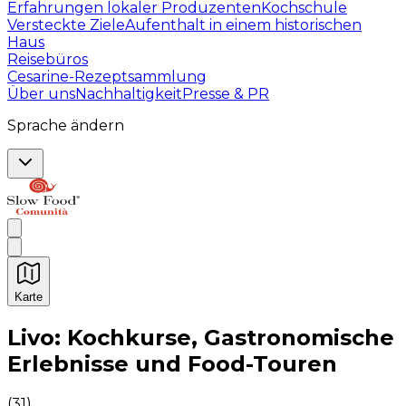
Erfahrungen lokaler Produzenten
Kochschule
Versteckte Ziele
Aufenthalt in einem historischen
Haus
Reisebüros
Cesarine-Rezeptsammlung
Über uns
Nachhaltigkeit
Presse & PR
Sprache ändern
Karte
Unvergessliche kulinarische Erlebnisse: Gastronomis
Livo: Kochkurse, Gastronomische
Erlebnisse und Food-Touren
(
31
)