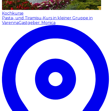
Kochkurse
Pasta- und Tiramisu-Kurs in kleiner Gruppe in
Varenna
Gastgeber: Monica