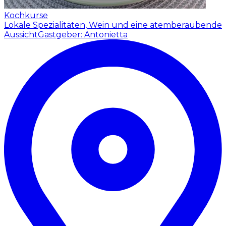
Kochkurse
Lokale Spezialitäten, Wein und eine atemberaubende
Aussicht
Gastgeber: Antonietta