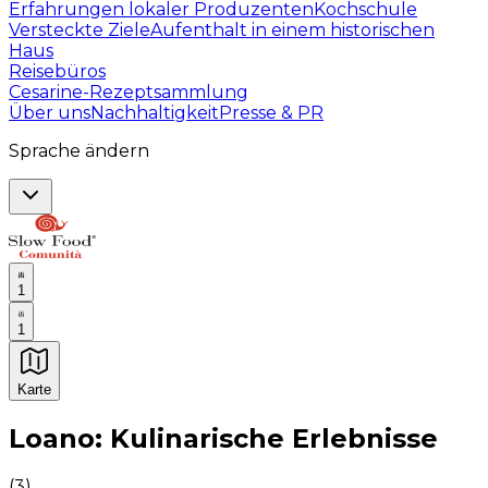
Erfahrungen lokaler Produzenten
Kochschule
Versteckte Ziele
Aufenthalt in einem historischen
Haus
Reisebüros
Cesarine-Rezeptsammlung
Über uns
Nachhaltigkeit
Presse & PR
Sprache ändern
1
1
Karte
Unvergessliche kulinarische Erlebnisse: Gastronomis
Loano: Kulinarische Erlebnisse
(
3
)