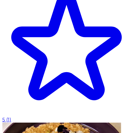
5
(
1
)