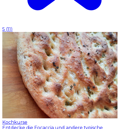
5
(
11
)
Kochkurse
Entdecke die Focaccia und andere typische