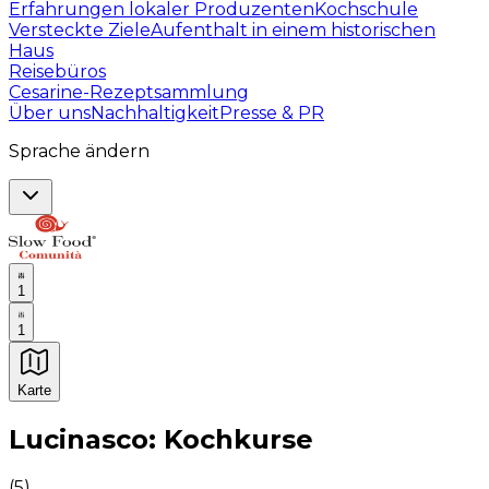
Erfahrungen lokaler Produzenten
Kochschule
Versteckte Ziele
Aufenthalt in einem historischen
Haus
Reisebüros
Cesarine-Rezeptsammlung
Über uns
Nachhaltigkeit
Presse & PR
Sprache ändern
1
1
Karte
Unvergessliche kulinarische Erlebnisse: Gastronomis
Lucinasco: Kochkurse
(
5
)