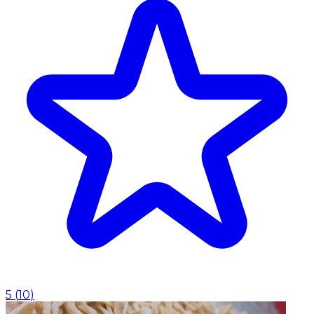
5
(
10
)