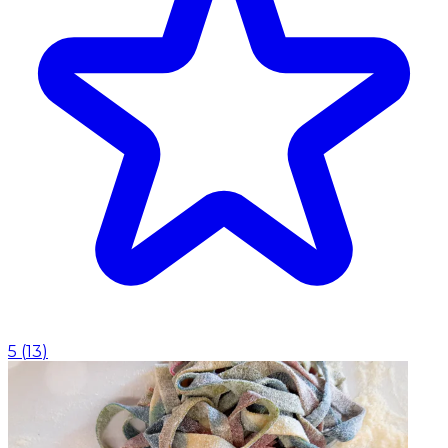
5
(
13
)