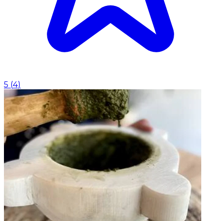
5
(
4
)