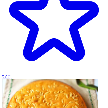
5
(
10
)