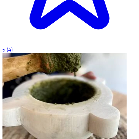
5
(
4
)