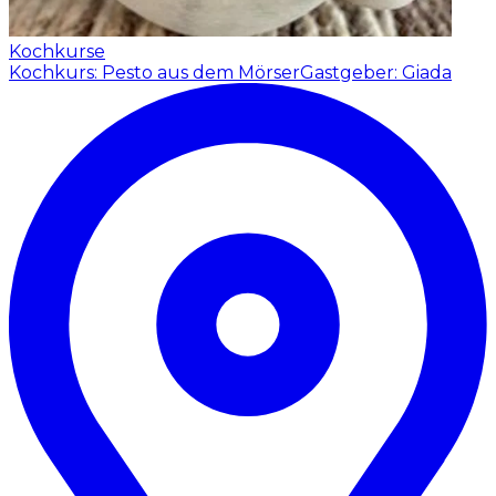
Kochkurse
Kochkurs: Pesto aus dem Mörser
Gastgeber: Giada