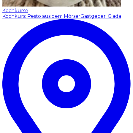
Kochkurse
Kochkurs: Pesto aus dem Mörser
Gastgeber: Giada