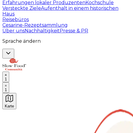
Erfahrungen lokaler Produzenten
Kochschule
Versteckte Ziele
Aufenthalt in einem historischen
Haus
Reisebüros
Cesarine-Rezeptsammlung
Über uns
Nachhaltigkeit
Presse & PR
Sprache ändern
1
1
Karte
Unvergessliche kulinarische Erlebnisse: Gastronomis