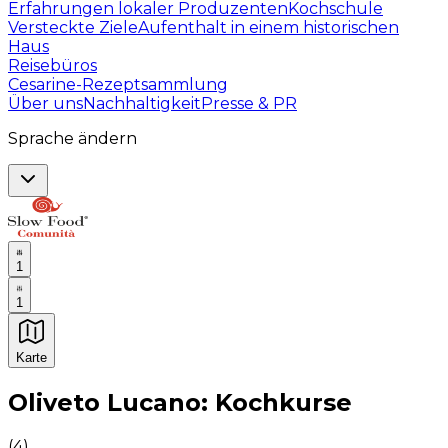
Erfahrungen lokaler Produzenten
Kochschule
Versteckte Ziele
Aufenthalt in einem historischen
Haus
Reisebüros
Cesarine-Rezeptsammlung
Über uns
Nachhaltigkeit
Presse & PR
Sprache ändern
1
1
Karte
Unvergessliche kulinarische Erlebnisse: Gastronomis
Oliveto Lucano: Kochkurse
(
4
)