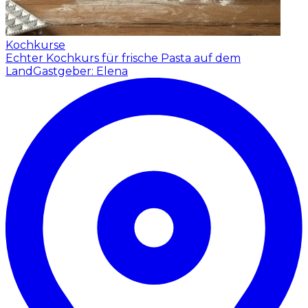
Kochkurse
Echter Kochkurs für frische Pasta auf dem
Land
Gastgeber: Elena