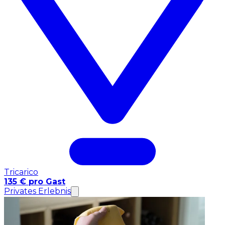
Tricarico
135 € pro Gast
Privates Erlebnis