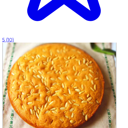
5
(
10
)