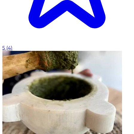
5
(
4
)