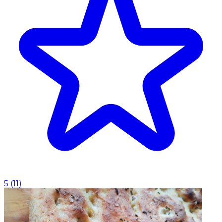
5
(
11
)