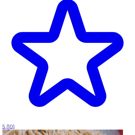
5
(
10
)