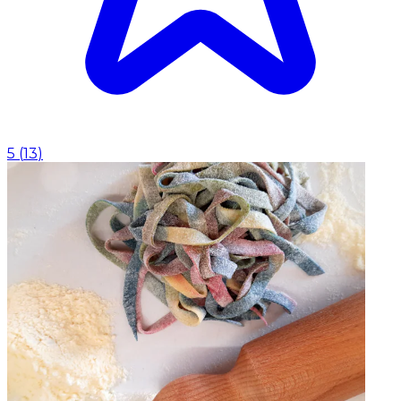
5
(
13
)