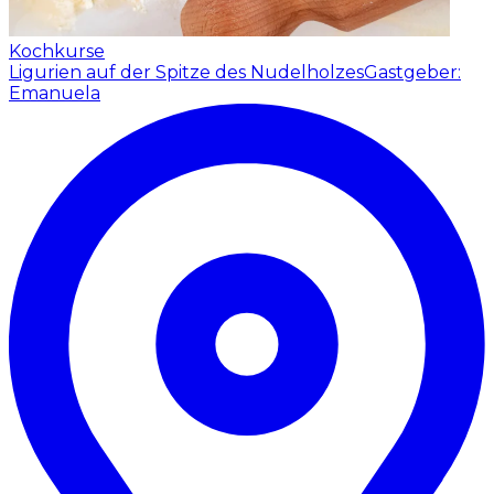
Kochkurse
Ligurien auf der Spitze des Nudelholzes
Gastgeber:
Emanuela