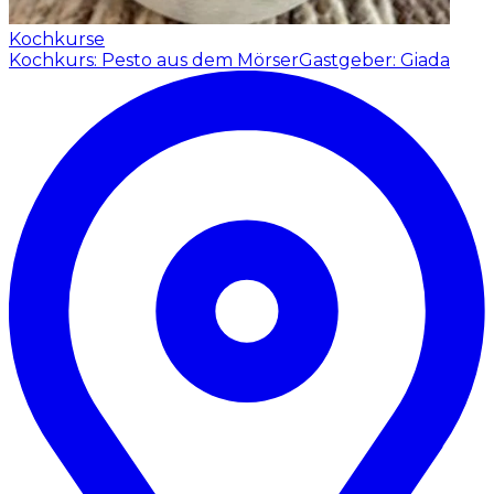
Kochkurse
Kochkurs: Pesto aus dem Mörser
Gastgeber: Giada