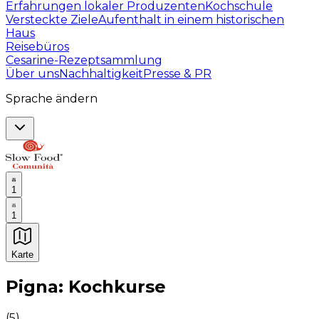
Erfahrungen lokaler Produzenten
Kochschule
Versteckte Ziele
Aufenthalt in einem historischen
Haus
Reisebüros
Cesarine-Rezeptsammlung
Über uns
Nachhaltigkeit
Presse & PR
Sprache ändern
1
1
Karte
Unvergessliche kulinarische Erlebnisse: Gastronomis
Pigna: Kochkurse
(
5
)