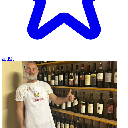
5
(
10
)