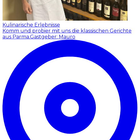
Kulinarische Erlebnisse
Komm und probier mit uns die klassischen Gerichte
aus Parma.
Gastgeber: Mauro