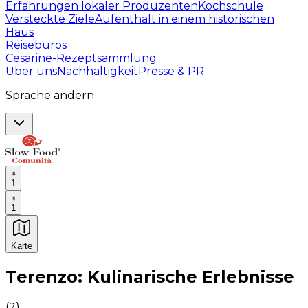
Erfahrungen lokaler Produzenten
Kochschule
Versteckte Ziele
Aufenthalt in einem historischen
Haus
Reisebüros
Cesarine-Rezeptsammlung
Über uns
Nachhaltigkeit
Presse & PR
Sprache ändern
1
1
Karte
Unvergessliche kulinarische Erlebnisse: Gastronomis
Terenzo: Kulinarische Erlebnisse
(
2
)