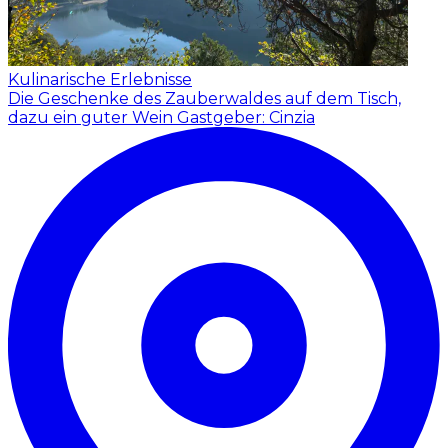
Kulinarische Erlebnisse
Die Geschenke des Zauberwaldes auf dem Tisch,
dazu ein guter Wein
Gastgeber: Cinzia