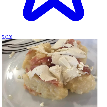
5
(
29
)