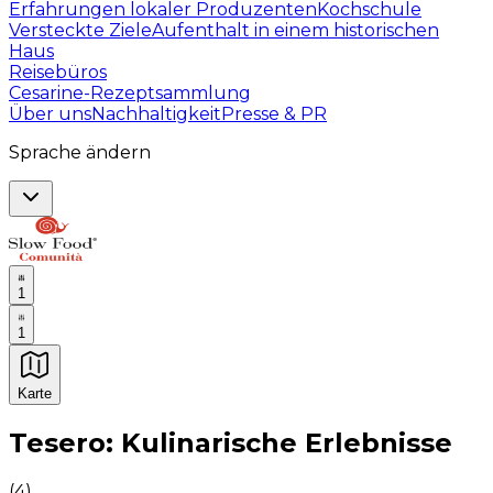
Erfahrungen lokaler Produzenten
Kochschule
Versteckte Ziele
Aufenthalt in einem historischen
Haus
Reisebüros
Cesarine-Rezeptsammlung
Über uns
Nachhaltigkeit
Presse & PR
Sprache ändern
1
1
Karte
Unvergessliche kulinarische Erlebnisse: Gastronomis
Tesero: Kulinarische Erlebnisse
(
4
)