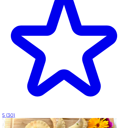
5
(
30
)