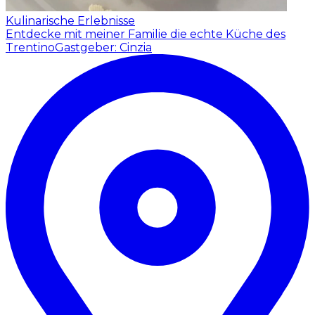
Kulinarische Erlebnisse
Entdecke mit meiner Familie die echte Küche des
Trentino
Gastgeber: Cinzia