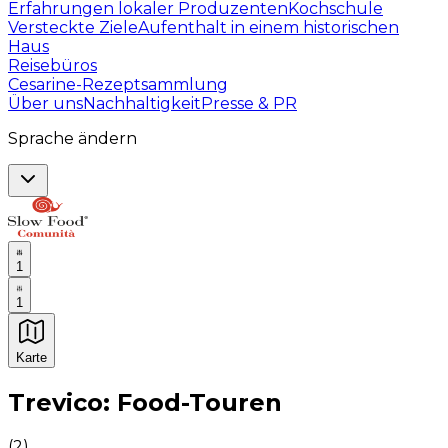
Erfahrungen lokaler Produzenten
Kochschule
Versteckte Ziele
Aufenthalt in einem historischen
Haus
Reisebüros
Cesarine-Rezeptsammlung
Über uns
Nachhaltigkeit
Presse & PR
Sprache ändern
1
1
Karte
Unvergessliche kulinarische Erlebnisse: Gastronomis
Trevico: Food-Touren
(
2
)