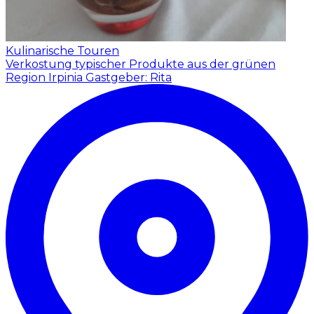
Kulinarische Touren
Verkostung typischer Produkte aus der grünen
Region Irpinia
Gastgeber: Rita